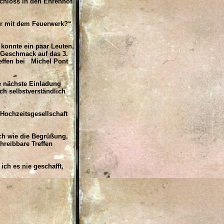
chloss in den Ehrenhof
r mit dem Feuerwerk?“
onnte ein paar Leuten,
 Geschmack auf das 3.
reffen bei Michel Pont
e nächste Einladung
h selbstverständlich
Hochzeitsgesellschaft
h wie die Begrüßung,
hreibbare Treffen
ch es nie geschafft,