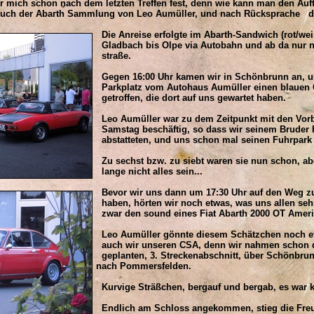
r mich schon nach dem letzten Treffen fest, denn wie kann man den Au
such der Abarth Sammlung von Leo Aumüller, und nach Rücksprache d
Die Anreise erfolgte im Abarth-Sandwich (rot/wei
Gladbach bis Olpe via Autobahn und ab da nur n
straße.
Gegen 16:00 Uhr kamen wir in Schönbrunn an, u
Parkplatz vom Autohaus Aumüller einen blauen 
getroffen, die dort auf uns gewartet haben.
Leo Aumüller war zu dem Zeitpunkt mit den Vorb
Samstag beschäftig, so dass wir seinem Bruder 
abstatteten, und uns schon mal seinen Fuhrpark
Zu sechst bzw. zu siebt waren sie nun schon, abe
lange nicht alles sein...
Bevor wir uns dann um 17:30 Uhr auf den Weg 
haben, hörten wir noch etwas, was uns allen sehr
zwar den sound eines Fiat Abarth 2000 OT Amer
Leo Aumüller gönnte diesem Schätzchen noch etw
auch wir unseren CSA, denn wir nahmen schon 
geplanten, 3. Streckenabschnitt, über Schönbr
nach Pommersfelden.
Kurvige Sträßchen, bergauf und bergab, es war k
Endlich am Schloss angekommen, stieg die Fre