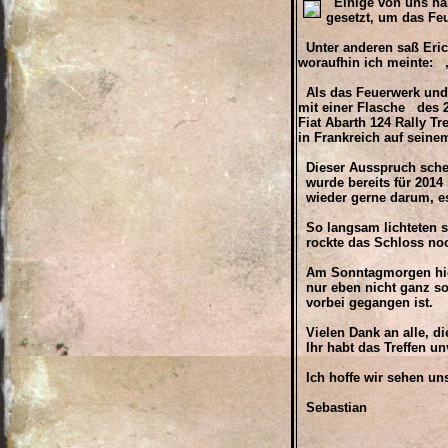
Einige von uns hab
gesetzt, um das Fe
Unter anderen saß Eric
woraufhin ich meinte: „
Als das Feuerwerk und 
mit einer Flasche des 
Fiat Abarth 124 Rally T
in Frankreich auf sein
Dieser Ausspruch schei
wurde bereits für 2014
wieder gerne darum, es
So langsam lichteten si
rockte das Schloss no
Am Sonntagmorgen hieß
nur eben nicht ganz so 
vorbei gegangen ist.
Vielen Dank an alle, di
Ihr habt das Treffen un
Ich hoffe wir sehen uns
Sebastian