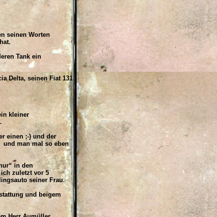
en seinen Worten
hat.
eren Tank ein
a Delta, seinen Fiat 131
in kleiner
.
r einen ;-) und der
t, und man mal so eben
nur“ in den
ch zuletzt vor 5
ingsauto seiner Frau.
stattung und beigem
em Herr Aumüller