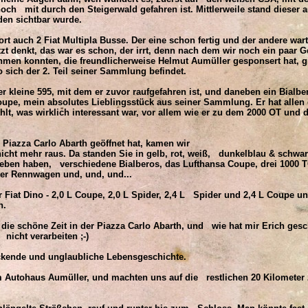
ch mit durch den Steigerwald gefahren ist. Mittlerweile stand dieser
den sichtbar wurde.
t auch 2 Fiat Multipla Busse. Der eine schon fertig und der andere wart
denkt, das war es schon, der irrt, denn nach dem wir noch ein paar G
men konnten, die freundlicherweise Helmut Aumüller gesponsert hat, 
sich der 2. Teil seiner Sammlung befindet.
er kleine 595, mit dem er zuvor raufgefahren ist, und daneben ein Bialb
oupe, mein absolutes Lieblingsstück aus seiner Sammlung. Er hat allen
hlt, was wirklich interessant war, vor allem wie er zu dem 2000 OT und
 Piazza Carlo Abarth geöffnet hat, kamen wir
ht mehr raus. Da standen Sie in gelb, rot, weiß, dunkelblau & schwar
eben haben, verschiedene Bialberos, das Lufthansa Coupe, drei 1000 TC
iter Rennwagen und, und, und...
 Fiat Dino - 2,0 L Coupe, 2,0 L Spider, 2,4 L Spider und 2,4 L Coupe
n.
ie schöne Zeit in der Piazza Carlo Abarth, und wie hat mir Erich gesc
cht verarbeiten ;-)
kende und unglaubliche Lebensgeschichte.
Autohaus Aumüller, und machten uns auf die restlichen 20 Kilometer