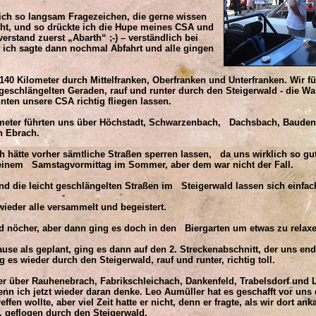
ich so langsam Fragezeichen, die gerne wissen
ht, und so drückte ich die Hupe meines CSA und
verstand zuerst „Abarth“ ;-) – verständlich bei
 ich sagte dann nochmal Abfahrt und alle gingen
140 Kilometer durch Mittelfranken, Oberfranken und Unterfranken. Wir fü
geschlängelten Geraden, rauf und runter durch den Steigerwald - die W
nten unsere CSA richtig fliegen lassen.
meter führten uns über Höchstadt, Schwarzenbach, Dachsbach, Bauden
h Ebrach.
hätte vorher sämtliche Straßen sperren lassen, da uns wirklich so gut
einem Samstagvormittag im Sommer, aber dem war nicht der Fall.
 die leicht geschlängelten Straßen im Steigerwald lassen sich einfach
ieder alle versammelt und begeistert.
nöcher, aber dann ging es doch in den Biergarten um etwas zu relaxe
use als geplant, ging es dann auf den 2. Streckenabschnitt, der uns 
g es wieder durch den Steigerwald, rauf und runter, richtig toll.
 über Rauhenebrach, Fabrikschleichach, Dankenfeld, Trabelsdorf und Li
nn ich jetzt wieder daran denke. Leo Aumüller hat es geschafft vor uns d
fen wollte, aber viel Zeit hatte er nicht, denn er fragte, als wir dort an
 geflogen durch den Steigerwald.