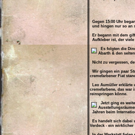
Gegen 15:00 Uhr begann
und hingen nur so an se
Er begann mit dem gift
Aufkleber ist, der viele
Es folgten die Dino
Abarth & den selte
Nicht zu vergessen, der
Wir gingen ein paar Stu
cremefarbener Fiat stan
Leo Aumüller erklärte un
cremefarbene, das war 
reinspringen könne.
Jetzt ging es weite
Ausstellungsräumen
Jahren beim Internatio
Es handelt sich dabei 
Verdeck - ein wirklich
In der Werkstatt fiele