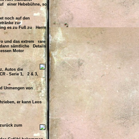
 auf einer Hebebühne, so
et noch auf den
etränke zur
ging es zu Fuß zu Herrn
ero und das extrem rare
 dann sämtliche Details
 dessen Motor
z, Autos die
R - Serie 1, 2 & 3,
 und Unmengen von
hrieben, er kann Leos
 zurück zum