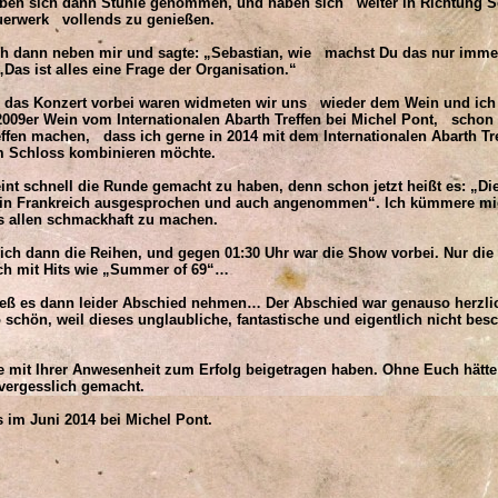
en sich dann Stühle genommen, und haben sich weiter in Richtung S
uerwerk vollends zu genießen.
h dann neben mir und sagte: „Sebastian, wie machst Du das nur imme
Das ist alles eine Frage der Organisation.“
das Konzert vorbei waren widmeten wir uns wieder dem Wein und ich k
2009er Wein vom Internationalen Abarth Treffen bei Michel Pont, schon
reffen machen, dass ich gerne in 2014 mit dem Internationalen Abarth T
em Schloss kombinieren möchte.
nt schnell die Runde gemacht zu haben, denn schon jetzt heißt es: „Di
 in Frankreich ausgesprochen und auch angenommen“. Ich kümmere mic
 allen schmackhaft zu machen.
ch dann die Reihen, und gegen 01:30 Uhr war die Show vorbei. Nur die 
ch mit Hits wie „Summer of 69“…
 es dann leider Abschied nehmen… Der Abschied war genauso herzlic
schön, weil dieses unglaubliche, fantastische und eigentlich nicht besc
e mit Ihrer Anwesenheit zum Erfolg beigetragen haben. Ohne Euch hätte i
vergesslich gemacht.
 im Juni 2014 bei Michel Pont.