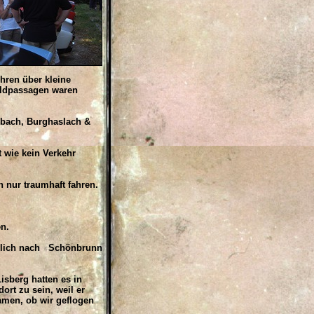
hren über kleine
aldpassagen waren
bach, Burghaslach &
 wie kein Verkehr
 nur traumhaft fahren.
n.
endlich nach Schönbrunn
sberg hatten es in
ort zu sein, weil er
kamen, ob wir geflogen