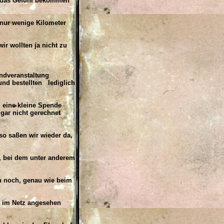
t das Gefühl bekommen
nur wenige Kilometer
r wollten ja nicht zu
ndveranstaltung
und bestellten lediglich
 eine kleine Spende
 gar nicht gerechnet
o saßen wir wieder da,
 bei dem unter anderem
h noch, genau wie beim
r im Netz angesehen