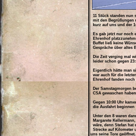
11 Stück standen nun s
mit den Begrüßungen un
kurz auf uns und der 1
Es gab jetzt nur noch e
Ehrenhof platzzunehmen
Buffet ließ keine Wüns
Gespräche über altes Bl
Die Zeit verging mal wi
leider schon gegen 23:0
Eigentlich hätte man si
war auch für die letzte
Ehrenhof fanden noch Vo
Der Samstagmorgen bega
CSA gewaschen haben u
Gegen 10:00 Uhr kamen 
die Ausfahrt beginnen 
Unter den 8 waren dan
Margarete Kellermann, 
wäre, denn Stefan hat d
Strecke auf Kilometer u
uns seine Tore geöffnet.