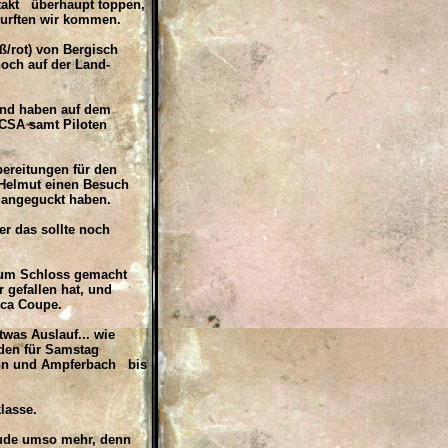
ftakt überhaupt toppen,
urften wir kommen.
ß/rot) von Bergisch
och auf der Land-
nd haben auf dem
CSA samt Piloten
ereitungen für den
Helmut einen Besuch
 angeguckt haben.
r das sollte noch
zum Schloss gemacht
 gefallen hat, und
ica Coupe.
as Auslauf... wie
den für Samstag
unn und Ampferbach bis
lasse.
ude umso mehr, denn