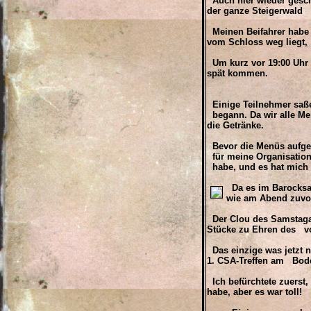
Auch hier wieder gesch
der ganze Steigerwald 
Meinen Beifahrer habe 
vom Schloss weg liegt,
Um kurz vor 19:00 Uhr b
spät kommen.
Einige Teilnehmer saße
begann. Da wir alle Men
die Getränke.
Bevor die Menüs aufget
für meine Organisation 
habe, und es hat mich 
Da es im Barocksaa
wie am Abend zuvo
Der Clou des Samstaga
Stücke zu Ehren des vo
Das einzige was jetzt 
1. CSA-Treffen am Bod
Ich befürchtete zuerst,
habe, aber es war toll!