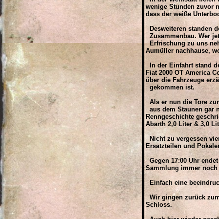
wenige Stunden zuvor no
dass der weiße Unterbo
Desweiteren standen dor
Zusammenbau. Wer jetzt 
Erfrischung zu uns neh
Aumüller nachhause, wo 
In der Einfahrt stand d
Fiat 2000 OT America C
über die Fahrzeuge erzä
gekommen ist.
Als er nun die Tore zur
aus dem Staunen gar nic
Renngeschichte geschri
Abarth 2,0 Liter & 3,0 L
Nicht zu vergessen vier
Ersatzteilen und Pokale
Gegen 17:00 Uhr endet d
Sammlung immer noch ni
Einfach eine beeindruc
Wir gingen zurück zum 
Schloss.