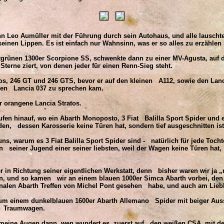
 Leo Aumüller mit der Führung durch sein Autohaus, und alle lauscht
inen Lippen. Es ist einfach nur Wahnsinn, was er so alles zu erzählen 
grünen 1300er Scorpione SS, schwenkte dann zu einer MV-Agusta, auf d
 Sterne ziert, von denen jeder für einen Renn-Sieg steht.
s, 246 GT und 246 GTS, bevor er auf den kleinen A112, sowie den Lanci
nen Lancia 037 zu sprechen kam.
 orangene Lancia Stratos.
fen hinauf, wo ein Abarth Monoposto, 3 Fiat Balilla Sport Spider und e
den, dessen Karosserie keine Türen hat, sondern tief ausgeschnitten ist
s, warum es 3 Fiat Balilla Sport Spider sind - natürlich für jede Tochte
in seiner Jugend einer seiner liebsten, weil der Wagen keine Türen ha
r in Richtung seiner eigentlichen Werkstatt, denn bisher waren wir ja „
, und so kamen wir an einem blauen 1000er Simca Abarth vorbei, den i
nalen Abarth Treffen von Michel Pont gesehen habe, und auch am Liebl
um einem dunkelblauen 1600er Abarth Allemano Spider mit beiger Aus
er Traumwagen.
n meine Augen dann, wen wundert es, zuerst auf den weißen CSA, mit d