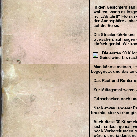
In den Gesichtern sah 
wollten, wann es losge
rief „Abfahrt!“ Florian 
der Atmosphäre -, aber
auf die Reise.
Die Strecke führte uns 
Sträßchen, auf langen 
einfach genial. Wir kon
Die ersten 90 Kilo
Geiselwind bis nac
Man könnte meinen, ich 
begegnete, und das an 
Das Rauf und Runter und
Zur Mittagsrast waren w
Grinsebacken noch und 
Nach etwas längerer Pa
brachte, aber vorher gin
Auch diese 30 Kilometer
sich, einfach genial, we
noch Vorbereitungen tref
wären, und ja das sind,