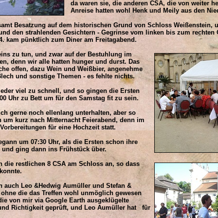
da waren sie, die anderen CSA, die von weiter he
Anreise hatten wohl Henk und Meily aus den Nie
amt Besatzung auf dem historischen Grund von Schloss Weißenstein, u
d den strahlenden Gesichtern - Gegrinse vom linken bis zum rechten Oh
4. kam pünktlich zum Diner am Freitagabend.
ins zu tun, und zwar auf der Bestuhlung im
, denn wir alle hatten hunger und durst. Das
che offen, dazu Wein und Weißbier, angenehme
ech und sonstige Themen - es fehlte nichts.
eder viel zu schnell, und so gingen die Ersten
0 Uhr zu Bett um für den Samstag fit zu sein.
ch gerne noch ellenlang unterhalten, aber so
n um kurz nach Mitternacht Feierabend, denn im
rbereitungen für eine Hochzeit statt.
nn um 07:30 Uhr, als die Ersten schon ihre
nd ging dann ins Frühstück über.
die restlichen 8 CSA am Schloss an, so dass
konnte.
n auch Leo &Hedwig Aumüller und Stefan &
ohne die das Treffen wohl unmöglich gewesen
ie von mir via Google Earth ausgeklügelte
nd Richtigkeit geprüft, und Leo Aumüller hat für