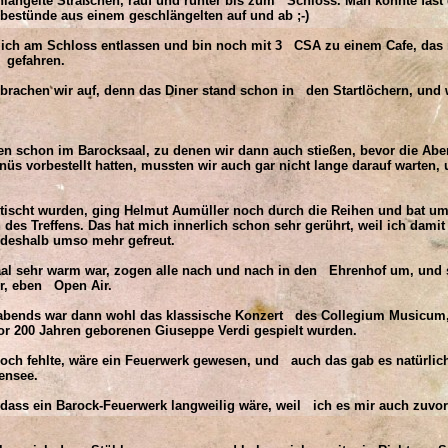
längelte Sträßchen, rauf und runter bis zum Schloss. Man könnte fas
bestünde aus einem geschlängelten auf und ab ;-)
ich am Schloss entlassen und bin noch mit 3 CSA zu einem Cafe, das 
 gefahren.
rachen wir auf, denn das Diner stand schon in den Startlöchern, und wi
n schon im Barocksaal, zu denen wir dann auch stießen, bevor die Abe
üs vorbestellt hatten, mussten wir auch gar nicht lange darauf warten, 
ischt wurden, ging Helmut Aumüller noch durch die Reihen und bat um
des Treffens. Das hat mich innerlich schon sehr gerührt, weil ich damit
deshalb umso mehr gefreut.
l sehr warm war, zogen alle nach und nach in den Ehrenhof um, und s
r, eben Open Air.
bends war dann wohl das klassische Konzert des Collegium Musicum,
r 200 Jahren geborenen Giuseppe Verdi gespielt wurden.
noch fehlte, wäre ein Feuerwerk gewesen, und auch das gab es natürlic
ensee.
 dass ein Barock-Feuerwerk langweilig wäre, weil ich es mir auch zuvo